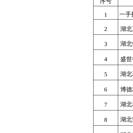
序号
一手
1
2
湖北
湖北
3
4
盛世
湖北
5
6
博德
湖北
7
湖北
8