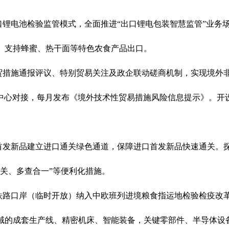
口锂电池检验监管模式，全面推进
“
出口锂电包装智慧监管
”
业务
。支持蜂蜜、热干面等特色农食产品出口。
贸措施通报评议、特别贸易关注及政企联动磋商机制，实现境外
中心对接，每月发布《境外技术性贸易措施风险信息提示》。开
首发新品建立进口通关绿色通道，保障进口首发
新品
快速通关
。
关、多查合一
”
等便利化措施。
铁路口岸（临时开放）纳入中欧班列进境粮食指运地检验检疫改
域的成套生产线、精密机床、智能装备，关键零部件、半导体设