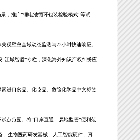
场景
，推广
“
锂电池循环包装检验模式
”
等试
非关税壁垒全域动态监测与
72
小时快速响应。
设
“
江城智盾
”
专栏，深化海外知识产权纠纷应
探索进口食品、化妆品、危险化学品中文标签
革试点范围。将
“
口岸直通、属地监管
”
便利范
备、生物医药研发器械、人工智能硬件、真