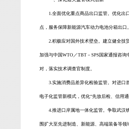
1.
全面优化重点商品出口监管
。
优化出
点，服务保障新能源汽车动力电池分箱出口
2.
积极应对国外技术壁垒
。
建立健全技
加强与中国
WTO
／
TBT
－
SPS
国家通报咨询
对，落实技术调查官制度。
3.
实施消费品差异化检验监管
。
对进口
电子化监管新模式，优化
“
先放后检、信用通
4.
推进口岸属地一体化监管
。
争取武汉
围扩大至先进制造、新能源、高端装备等领