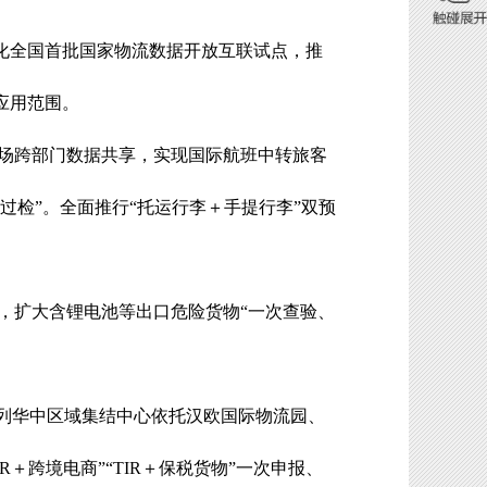
化全国首批国家物流数据开放互联试点，推
应用范围。
场跨部门数据共享，实现国际航班中转旅客
过检
”
。全面推行
“
托运行李＋手提行李
”
双预
，扩大含锂电池等出口危险货物
“
一次查验、
列华中区域集结中心依托汉欧国际物流园、
IR
＋跨境电商
”“
TIR
＋保税货物
”
一次申报、