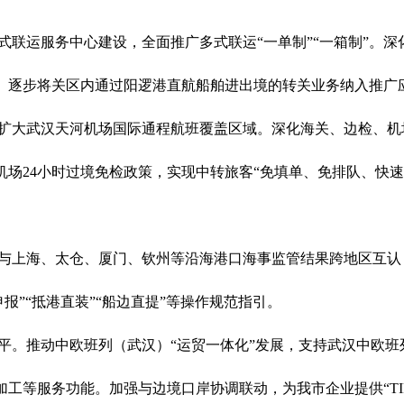
式联运服务中心建设，全面推广多式联运
“
一单制
”“
一箱制
”
。深
。逐步将关区内通过阳逻港直航船舶进出境的转关业务纳入推广
扩大武汉天河机场国际通程航班覆盖区域。深化海关、边检、机
机场
24
小时过境
免检政策
，实现中转旅客
“
免填单、免排队、快速
与上海、太仓、厦门、钦州等沿海港口海事监管结果跨地区互认
申报
”“
抵港直装
”“
船边直提
”
等操作规范指引。
平
。
推动中欧班列（武汉）
“
运贸一体化
”
发展，支持武汉中欧班
加工等服务功能。加强与边境口岸协调联动，为我市企业提供
“
T