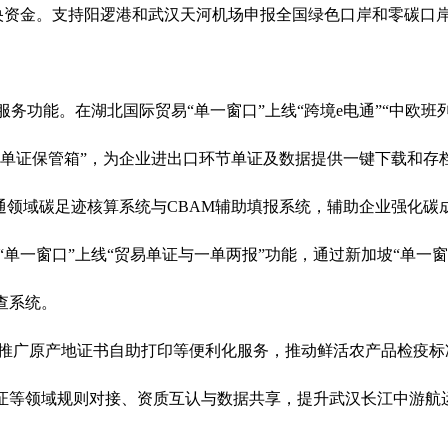
央资金。支持阳逻港和武汉天河机场申报全国绿色口岸和零碳口
服务功能
。
在湖北国际贸易
“单一窗口”上线“跨境
e
电通”“中欧班
业单证保管箱”，
为企业进出口环节单证及数据提供一键下载和存
流通领域碳足迹核算系统与
CBAM
辅助填报系统，辅助企业强化碳
“单一窗口”上线“贸易单证与一单两报”功能，通过新加坡“单一
查系统。
推广原产地证书自助打印等便利化服务，推动鲜活农产品检疫标
证等领域规则对接、资质互认与数据共享，提升武汉长江中游航