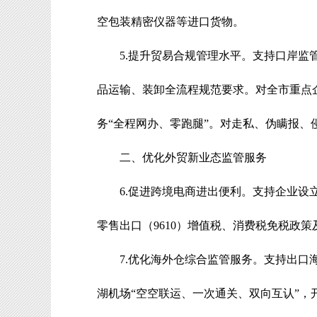
空包装精密仪器等进口货物。
5.
提升贸易合规管理水平
。
支持
口岸
监
品运输、装卸全流程规范要求。对全市重点
务
“
全程网办、零跑腿
”
。对走私、伪瞒报、
二、优化外贸新业态监管服务
6.
促进跨境电商进出便利
。
支持企业设
零售出口（
9610
）增值税、消费税免税政策
7.
优化海外仓综合监管服务
。
支持
出口
湖机场
“
空空联运、一次通关、双向互认
”
，