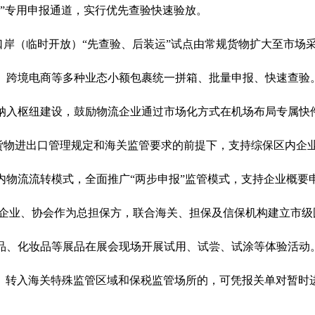
”
专用申报通道
，实行优先查验快速验放
。
口岸（临时开放）
“
先查验、后装运
”
试点由常规货物扩大至市场
、跨境电商等多种业态小额包裹统一拼箱、批量申报、快速查验
纳入枢纽建设，鼓励物流企业通过市场化方式在机场布局专属快
货物进出口管理规定和海关监管要求的前提下，支持综保区内企
内物流流转模式
，
全面推广
“
两步申报
”
监管模式，支持企业概要
企业、协会作为总担保方，联合海关、担保及信保机构建立市级
品、化妆品等展品在展会现场开展试用、试尝、试涂等体验活动
）转入海关特殊监管区域和保税监管场所的，可凭报关单对暂时