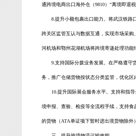
通跨境电商出口海外仓（
9810
）
“
离境即退税
8.
提升小额包裹出口能力
。
将武汉铁路
跨关区监管互认与数据互通，实现市场采购
河机场和鄂州花湖机场将跨境寄递处理功能
9.
支持国际分拨业务发展
。
在严格遵守
务，推广仓储货物按状态分类监管，优化区
10.
提升国际展会服务水平
。
支持和指导
境申报、查验、检疫等全流程手续，支持食
的货物（
ATA
单证项下暂时进出境货物除外
三、提升跨境物流运输效能