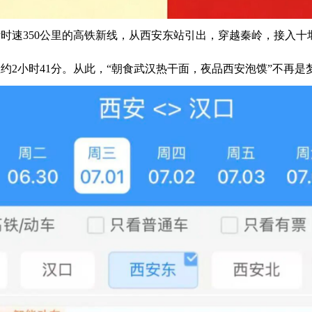
计时速350公里的高铁新线，从西安东站引出，穿越秦岭，接入
约2小时41分。从此，“朝食武汉热干面，夜品西安泡馍”不再是