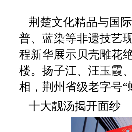
荆楚文化精品与国际
普、蓝染等非遗技艺
程新华展示贝壳雕花
楼。扬子江、汪玉霞
相，荆州省级老字号“
十大靓汤揭开面纱