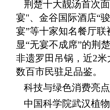
荆楚十大靓汤首次面
宴
"
、金谷国际酒店“
宴”等十家知名餐厅联
显“无宴不成席”的荆
非遗罗田吊锅，近
2
米
数百市民驻足品鉴。
科技与绿色消费亮点
中国科学院武汉植物