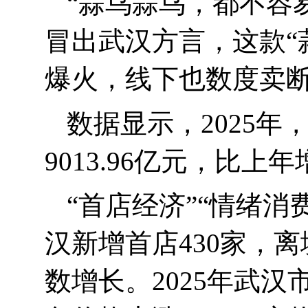
“
蒜鸟蒜鸟，都不容
冒出武汉方言，这款“
爆火，线下也数度卖
数据显示，
2025
年
9013.96
亿元，比上年
“
首店经济”“情绪消
汉新增首店
430
家，离
数增长。
2025
年武汉