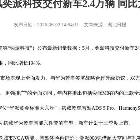
奕派科技交付新车2.4万辆 同
发布日期：2026-06-02 14:54:11 文章来源：湖北日报
称“奕派科技”）公布最新销量数据：5月，奕派科技交付新车248
眼，同比增长194%。
及市场表现上全面发力。与华为乾崑签署战略合作升级协议，双
、更强推广”的全面协同，年内将推出包括奕派M8在内的三款
“华派黄金标准大六座”，搭载乾崑智驾ADS 5 Pro、Harmony
5万级罕见搭载华为乾崑智能六件套的车型，新车计划于三季度上市。
推送城市NOA功能，智驾体验再进阶；奕派008凭借超大空间与