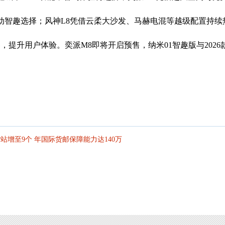
动智趣选择；风神L8凭借云柔大沙发、马赫电混等越级配置持续
，提升用户体验。奕派M8即将开启预售，纳米01智趣版与2026
站增至9个 年国际货邮保障能力达140万