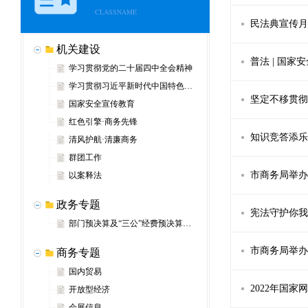
CLASSNAME
民法典宣传月
机关建设
普法 | 国
学习贯彻党的二十届四中全会精神
学习贯彻习近平新时代中国特色社会主义思想
坚定不移贯彻
国家安全宣传教育
红色引擎·商务先锋
知识竞答添乐
清风护航·清廉商务
群团工作
市商务局举办
以案释法
政务专题
宪法守护你我
部门预决算及“三公”经费预决算信息
市商务局举办
商务专题
国内贸易
2022年国家
开放型经济
会展信息