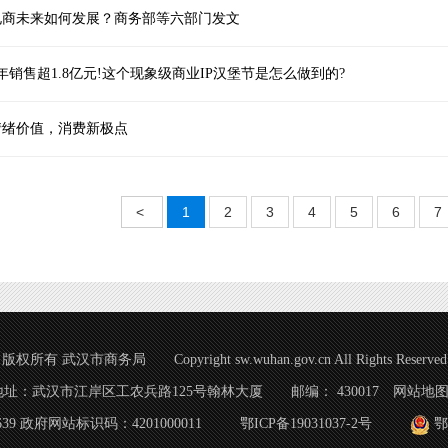
电商未来如何发展？商务部等六部门发文
年销售超1.8亿元!这个现象级商业IP汉堡节是怎么做到的?
情绪价值，消费新极点
<
1
2
3
4
5
6
7
版权所有 武汉市商务局 Copyright sw.wuhan.gov.cn All Rights Reserved
地址：武汉市江岸区工农兵路125号翰林大厦 邮编： 430017
网站地
6639 政府网站标识码：4201000011
鄂ICP备19031037-2号
鄂