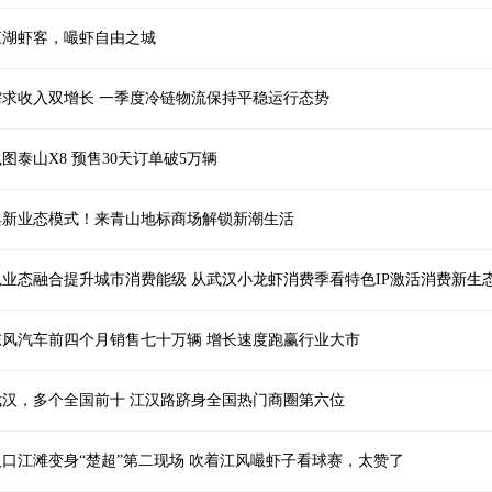
江湖虾客，嘬虾自由之城
需求收入双增长 一季度冷链物流保持平稳运行态势
图泰山X8 预售30天订单破5万辆
焕新业态模式！来青山地标商场解锁新潮生活
以业态融合提升城市消费能级 从武汉小龙虾消费季看特色IP激活消费新生
东风汽车前四个月销售七十万辆 增长速度跑赢行业大市
武汉，多个全国前十 江汉路跻身全国热门商圈第六位
汉口江滩变身“楚超”第二现场 吹着江风嘬虾子看球赛，太赞了